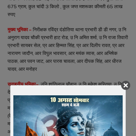
675 ग्राम, कुल चांदी 3 किलो , कुल जप्त मशरूका कीमती 65 लाख
रुपए
मुख्य भूमिका –
निरीक्षक रविंद्र दंडोतिया थाना प्रभारी डी डी नगर, उ नि
अनुराग यादव चौकी प्रभारी हाट रोड, उ नि अमित शर्मा, उ नि राजा तिवारी
प्रभारी सायबर सेल, प्र आर हिम्मत सिंह, प्र आर दिलीप रावत, प्र आर
नारायण जादौन, आर विपुल भावसार, आर मयंक व्यास, आर अभिषेक
पाठक, आर पवन जाट, आर पारस चावला, आर दीपक सिंह, आर धीरज
यादव, आर मनोहर
सराहनीय भूमिका–
उनि शांतिलाल चौहान, उ नि मुकेश सस्तिया, उ नि
देवीलाल पाटीदार, स उ नि दिनेश कुमार मावी, सउनि (रे) देवेंद्र ठाकुर,
प्रआर (रे) 84 शांतिलाल डिंडोर, प्र आर अंकलेश्वर पाटीदार, प्र आर
मनीष कुमार ओझा, प्र आर नीलेश पाठक, आर 607 देवेंद्र डोडिया, आर
(रे) मनोज सोनगरा, आर दीपक वसुनिया, आर अवधेश प्रताप सिंह, आर
मकन सिंह परमार, आर संदीप कुमावत, आर टीकम सिंह चुंडावत, आर
आशिक मंसूरी की सराहनीय भूमिका रही।