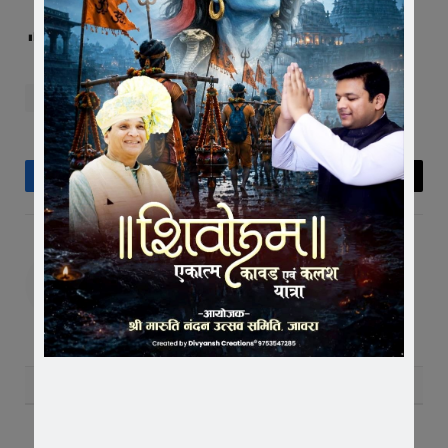
Post Views:
200
vedio
Facebook
Twitter
Pinterest
LinkedIn
Tumblr
Telegram
Email
Editor
RELATED
POSTS