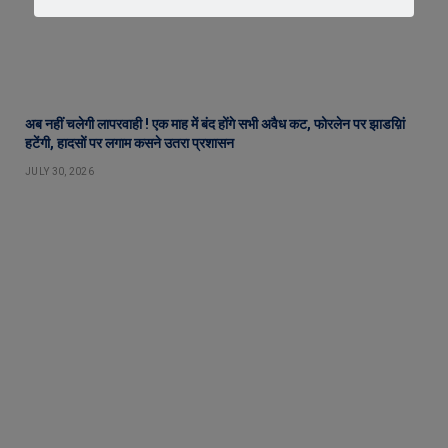
अब नहीं चलेगी लापरवाही ! एक माह में बंद होंगे सभी अवैध कट, फोरलेन पर झाडय़िां
हटेंगी, हादसों पर लगाम कसने उतरा प्रशासन
JULY 30, 2026