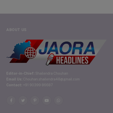
ABOUT US
Editor-in-Chief:
Shailendra Chouhan
Email Us:
Chouhan.shailendra48@gmail.com
Contact:
+91 90399 86687
Facebook
Twitter
Pinterest
YouTube
WhatsApp