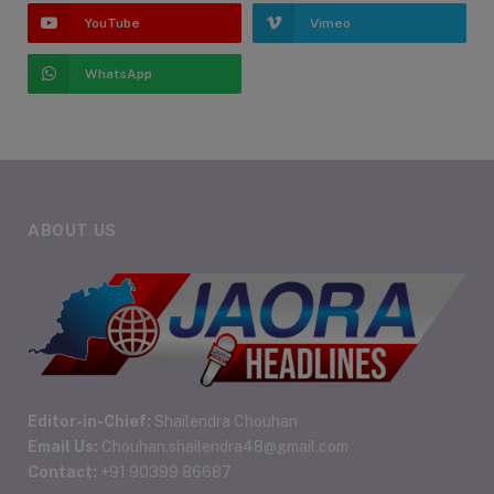
YouTube
Vimeo
WhatsApp
ABOUT US
Editor-in-Chief:
Shailendra Chouhan
Email Us:
Chouhan.shailendra48@gmail.com
Contact:
+91 90399 86687