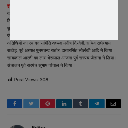
इन्होने लिया पौथी पूजन और आरती का लाभ –
कथा के सातवे दिन पौथी पूजन का लाभ सुनील रामप्रसाद राठौर ने
लिया। अतिथि के रुप में श्रीमद् भागवत प्रवक्ता संत प्रीतमजी महाराज
शुलालपुर, संत श्री योगी योगेश नाथ जी महाराज कालिका माता मंदिर
जेठाना, हरिदास महाराज आक्यादेह, शिवानंद महाराज उपस्थित रहे।
अतिथियों का स्वागत समिति अध्यक्ष मनीष त्रिवेदी, सचिव राधेश्याम
राठौड़, पूर्व अध्यक्ष पुनमचन्द राठौर, दातारसिंह सोलंकी आदि ने किया।
सांयकाल आरती का लाभ भेरुलाल आंजना पुर्व सरपंच जैठाना ने लिया।
संचालन पूर्व सरपंच सुभाष पांचाल ने किया।
Post Views:
308
Facebook
Twitter
Pinterest
LinkedIn
Tumblr
Telegram
Email
Editor