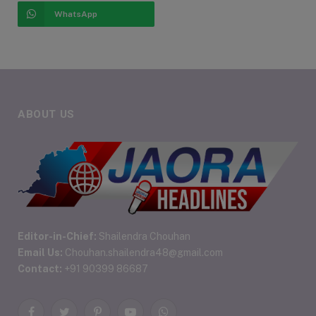
WhatsApp
ABOUT US
Editor-in-Chief:
Shailendra Chouhan
Email Us:
Chouhan.shailendra48@gmail.com
Contact:
+91 90399 86687