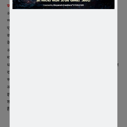
जावरा।
स्वयं भु आद्यशक्ति पीठ श्रीअम्बेमाता मंदिर पहाड़ी सुजापुर पर
अठारहवा ज्ञान गंगा महोत्सव के सांतवे दिन श्री भारत माता सेवाश्रम
न्यास अध्यक्षा पूज्य साध्वी हेमलता दीदी सरकार ने सीता स्वयं वर और
प्रभु श्रीराम और माता सीता के विवाह का प्रसंग सुनाया। साध्वी जी ने
कहा कि श्रीराम जी के हर एक कर्म में मर्यादा और संस्कार छुपा हैं। नारी
के सम्मान में राम जी यह नहीं देखते की यह राक्षसी हे या भक्ति मति माता
अहिल्या है, नारी जाति समझ कर ताड़का को निज पद दे दिया, अहिल्या
माता को पति लोक दिया, शिव धूषुष की लिए दस हजार राजा एक साथ
धनुष उठाने लगे समाज में मुर्ख और बुद्धिमान पूर्व काल से ही है पर अगर इन
दस हजार राजाओं ने धनुष उठा भी लिया होता तो विवाह के लिए कन्या के
रूप में माता जानकी एक ही थी फिर झगड़ा होता पर बुद्धिमान होना
आवश्यक हैं। सारे मुर्ख राजाओं पर बुद्धिमान श्रीरामजी ही पर्याप्त थे
इसलिए दस मुर्ख साथ रखने के बजाय एक बुद्धिमान व्यक्ति रखना ही
श्रेयस्कर होता हैं। इसलिए हर घर में श्री राम जैसे पुत्र की आवश्यकता
हैं।