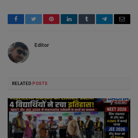
Facebook
Twitter
Pinterest
LinkedIn
Tumblr
Telegram
Email
Editor
RELATED
POSTS