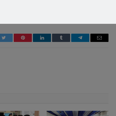
k
Twitter
Pinterest
LinkedIn
Tumblr
Telegram
Email