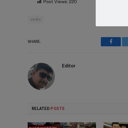
Post Views:
220
vedio
SHARE.
Faceboo
Editor
RELATED
POSTS