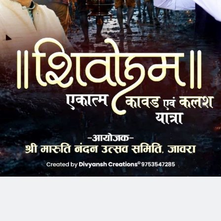
k
Twitter
Pinterest
LinkedIn
Tumblr
Telegram
Email