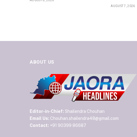
AUGUST 8, 2026
AUGUST 7, 2026
ABOUT US
Editor-in-Chief:
Shailendra Chouhan
Email Us:
Chouhan.shailendra48@gmail.com
Contact:
+91 90399 86687