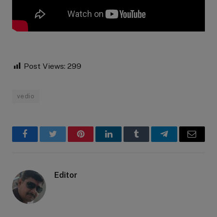
Post Views:
299
vedio
Facebook
Twitter
Pinterest
LinkedIn
Tumblr
Telegram
Email
Editor