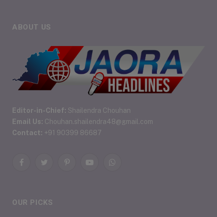
ABOUT US
Editor-in-Chief:
Shailendra Chouhan
Email Us:
Chouhan.shailendra48@gmail.com
Contact:
+91 90399 86687
Facebook
Twitter
Pinterest
YouTube
WhatsApp
OUR PICKS