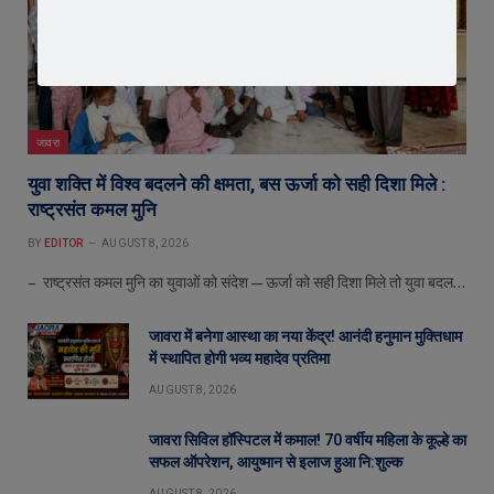
जावरा
युवा शक्ति में विश्व बदलने की क्षमता, बस ऊर्जा को सही दिशा मिले :
राष्ट्रसंत कमल मुनि
BY
EDITOR
AUGUST 8, 2026
– राष्ट्रसंत कमल मुनि का युवाओं को संदेश—ऊर्जा को सही दिशा मिले तो युवा बदल…
जावरा में बनेगा आस्था का नया केंद्र! आनंदी हनुमान मुक्तिधाम
में स्थापित होगी भव्य महादेव प्रतिमा
AUGUST 8, 2026
जावरा सिविल हॉस्पिटल में कमाल! 70 वर्षीय महिला के कूल्हे का
सफल ऑपरेशन, आयुष्मान से इलाज हुआ नि:शुल्क
AUGUST 8, 2026