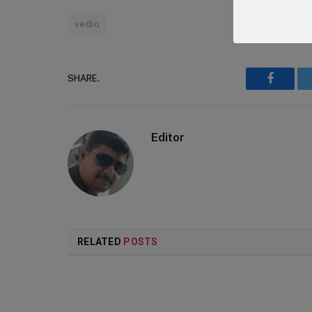
vedio
SHARE.
Faceboo
Editor
RELATED
POSTS