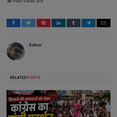
Post Views:
519
Facebook
Twitter
Pinterest
LinkedIn
Tumblr
Telegram
Email
Editor
RELATED
POSTS