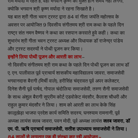
राम मर्यादा में रहते है, वही भगवान कृष्ण को मुक्त होने समय नही लगेगा,
क्योकि भगवान श्री कृष्ण मर्यादा ने रहना सिखाते है।
यह बात श्री गीता भवन ट्रस्ट द्वारा 84 वां गीता जयंति महोत्सव के
अवसर पर आयोजित 9 दिवसीय संगीतमय श्री राम कथा के पहले दिन
राष्ट्र संत नमन वैष्णव ने कथा का रसपान करवाते हुवे कही। कथा का
शुभारंभ श्री गीता भवन ट्रस्ट अध्यक्ष और विधायक डॉ राजेन्द्र पांडेय
और ट्रस्ट सदस्यों ने पोथी पूजन कर किया।
इन्होंने लिया पोथी पूजन और आरती का लाभ
–
नो दिवसीय संगीतमय श्री राम कथा के पहले दिन पोथी पूजन का लाभ डॉ
ए. एन. पालीवाल पूर्व प्राचार्य शासकीय महाविद्यालय जावरा, समाजसेवी
भगवानदास बैरागी (मिर्ची वाले), हरीसिंह चंद्रावत पूर्व अपर कलेक्टर,
दिनेश सैनी पूर्व पार्षद, गोपाल चंदोलिया समाजसेवी, तरुण सैनी समाजसेवी
के साथ अंशुल बैरागी सुप्रीम कोर्ट एडवोकेट मंदसौर, कैलाश चौधरी और
राहुल कुमार मंदसौर ने लिया। शाम को आरती का लाभ केके सिंह
कालूखेड़ा भाजपा प्रदेश कार्य समिति सदस्य, घनश्याम रामनानी, पूर्व
अध्यक्ष लायंस क्लब जावरा, पवन मोदी, पूर्व अध्यक्ष लायंस
क्लब जावरा, डॉ
एम. पी. ऋषि प्राचार्य समाजसेवी, सतीश उपाध्याय समाजसेवी ने लिया।
84 सालों से लगातार एक ही संस्था कर रही आयोजन –