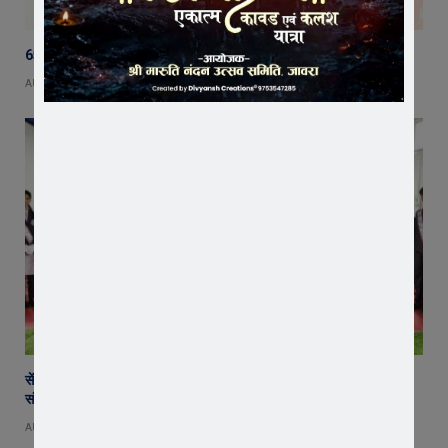
65 हजार रुपए भाड़ा न देने का आरोप, ट्रक चालक ने एसडीएम को सौंपा ज्ञापन
AUGUST 5, 2026
सेंट पॉल्स कॉन्वेंट स्कूल में छात्र परिषद का शपथ ग्रहण समारोह गरिमामय माहौल में
संपन्न
AUGUST 5, 2026