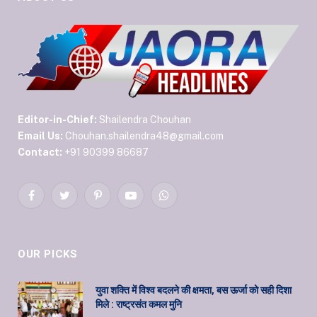
Editor-in-Chief:
Shailendra Chouhan
Email Us:
Chouhan.shailendra48@gmail.com
Contact:
+91 90399 86687
Facebook
Twitter
Pinterest
YouTube
WhatsApp
OUR PICKS
युवा शक्ति में विश्व बदलने की क्षमता, बस ऊर्जा को सही दिशा
मिले : राष्ट्रसंत कमल मुनि