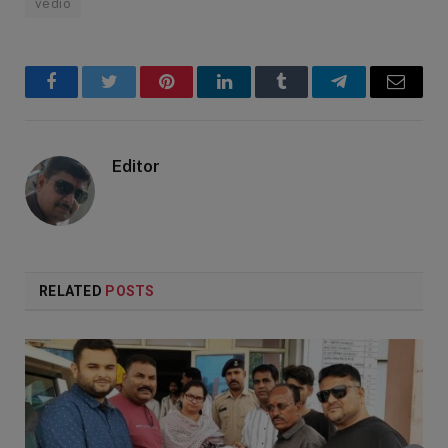
vedio
Facebook
Twitter
Pinterest
LinkedIn
Tumblr
Telegram
Email
Editor
RELATED
POSTS