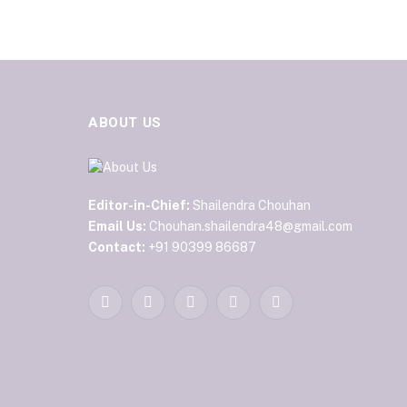
ABOUT US
Editor-in-Chief:
Shailendra Chouhan
Email Us:
Chouhan.shailendra48@gmail.com
Contact:
+91 90399 86687
Facebook
Twitter
Pinterest
YouTube
WhatsApp