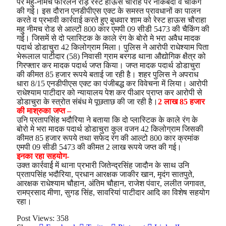
पर महु-नीमच फोरलेन रोड़ रेस्ट हाऊस चौराहे पर नाकेबंदी व चैकिंग
की गई। इस दौरान एनडीपीएस एक्ट के समस्त प्रावधानों का पालन
करते व प्रभावी कार्रवाई करते हुए बुधवार शाम को रेस्ट हाऊस चौराहा
महु नीमच रोड से आल्टों 800 कार एमपी 09 सीडी 5473 की चैकिंग की
गई। जिसमें से दो प्लास्टिक के काले रंग के बोरो मे भरा अवैध मादक
पदार्थ डोडाचुरा 42 किलोग्राम मिला। पुलिस ने आरोपी राधेश्याम पिता
भेरूलाल पाटीदार (58) निवासी ग्राम बरगड थाना औद्योगिक क्षैत्र को
गिरफ्तार कर मादक पदार्थ जप्त किया। जप्त मादक पदार्थ डोडाचुरा
की कीमत 85 हजार रूपये बताई जा रही है। शहर पुलिस ने अपराध
धारा 8/15 एनडीपीएस एक्ट का पंजीबद्ध कर विवेचना में लिया। आरोपी
राधेश्याम पाटीदार को न्यायालय पेश कर पीआर प्राप्त कर आरोपी से
डोडाचुरा के स्त्रोत संबंध मे पूछताछ की जा रही है।
2 लाख 85 हजार
की माश्रुका जप्त –
उनि प्रतापसिंह भदौरिया ने बताया कि दो प्लास्टिक के काले रंग के
बोरो मे भरा मादक पदार्थ डोडाचुरा कुल वजन 42 किलोग्राम जिसकी
कीमत 85 हजार रूपये तथा सफेद रंग की आल्टो 800 कार क्रमांक
एमपी 09 सीडी 5473 की कीमत 2 लाख रूपये जप्त की गई।
इनका रहा सहयोग-
उक्त कार्रवार्ई में थाना प्रभारी जितेन्द्रसिंह जादौन के साथ उनि
प्रतापसिंह भदौरिया, प्रधान आरक्षक जाकीर खान, मृदंग सातपुते,
आरक्षक राधेश्याम चौहान, अंतिम चौहान, राजेश पंवार, ललीत जगावत,
रामप्रसाद मीणा, सुगड सिंह, सावरियां पाटीदार आदि का विशेष सहयोग
रहा।
Post Views:
358