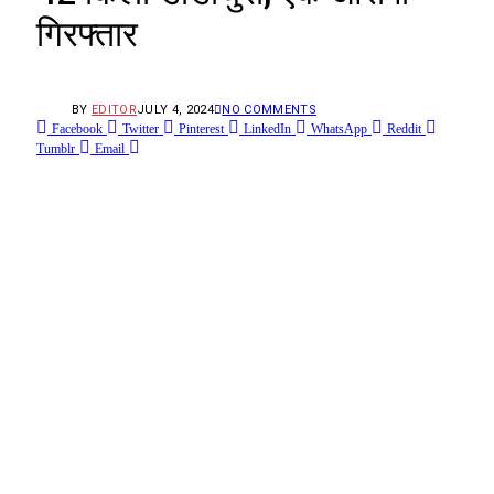
गिरफ्तार
BY
EDITOR
JULY 4, 2024
NO COMMENTS
Facebook
Twitter
Pinterest
LinkedIn
WhatsApp
Reddit
Tumblr
Email