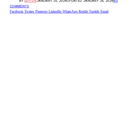
BY
EDITOR
JANUARY 25, 2024
UPDATED:
JANUARY 26, 2024
NO
COMMENTS
Facebook
Twitter
Pinterest
LinkedIn
WhatsApp
Reddit
Tumblr
Email