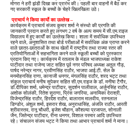
मोगरा ने हरी झंडी दिखा कर प्रारंभ की। पहली बार वाहनों में बैठ कर
गए सरकारी स्कूल के बच्चों के चेहरे खिलखिला उठे।
प्राचार्य ने किया कार्यो का उल्लेख –
कार्यक्रम में प्राचार्य संजय कुमार शर्मा ने संस्थो की प्रगति की
जानकारी प्रदान करते हुए लगभग 2 वर्ष के अल्प समय में सी.एम.राइज
विद्यालय में हुए कार्यों का उल्लेख किया। शाला में सर्वाधिक उपस्थित
रहने वाले, अनुशासित तथा बोर्ड परीक्षाओं में सर्वाधिक अंक प्राप्त करने
वाले छात्र-छात्राओं के साथ खेलों में राष्ट्रीय तथा राज्या स्तर की
प्रतियोगिताओं में सहभागिता करने वाले स्कूली बच्चों को पुरस्काार
प्रदान किए गए। कार्यक्रम में रतलाम के मंडल भाजपाध्यक्ष राकेश
पाटीदार तथा राजेन्द जाट सहित पूर्व नगर परिषद अध्यक्ष अतुल गौड़,
पार्षद नरेन्द्र नागर, प्रवीणसिंह राठौर, भाजपा आई.टी. सेल के
मनमोहनसिंह राणा, कानाजी धनगर, मंगलसिंह राठौर, शरद भट्ट तथा
संकुल प्राचार्य मनीष सुपेकर सहित सी.एम.राइज के डॉ. मनीषा टैगौर,
डॉ.दीपिका शर्मा, धमेन्द्र पाटीदार, सुदर्शन पालीवाल, अर्जुनसिंह राठौर,
अशोक सोलंकी, रितेश सुराणा, प्रिंस जगरिया, अनामिका देराश्री,
विजेन्द्रसिंह राठौर, हिरदेश राठौर, बालाराम मालवीय, रतनलाल
डिण्डोर, अंशुल शर्मा, इसरार शेख, अनुराधासिंह, अंजलि राठौर, आरती
श्रीवास्तव, रानू चौधरी, बृजेश चौहान, कौशल्या प्रजापत, सोनाली
जैन, जितेन्द्र पाटीदार, रीना धनगर, विशाल परमार आदि उपस्थित
रहे। संचालन संजय भट्ट ने किया तथा आभार प्राचार्य शर्मा ने माना।