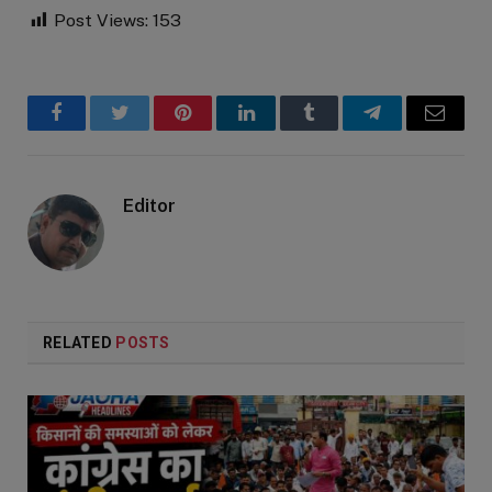
Post Views:
153
Facebook
Twitter
Pinterest
LinkedIn
Tumblr
Telegram
Email
Editor
RELATED
POSTS