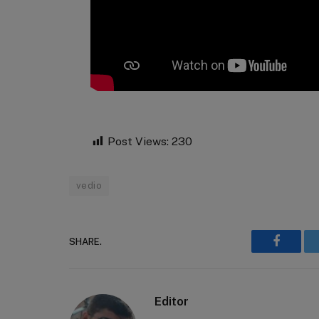
Post Views:
230
vedio
SHARE.
Faceboo
Editor