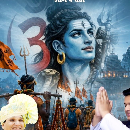
पीपलोदी, हनुमंतिया, पंत मेलकी, रणायरा गुर्जर, मोरिया में जनसंपर्क
निवृत होकर जावरा पहुंचे विनोद पाटीदार हतनारा का स्मृति चिन्ह भेंटकर
ृषि मंत्री स्वर्गीय महेंद्र सिंह कालूखेड़ा की प्रतिमा पर माल्यार्पण
ितेंद्र चौधरी ने कांग्रेस से इस्तीफा देकर जीवन सिंह शेरपुर को समर्थन
 लिए लड़ रहे है में और पुरी धनगर समाज जीवन शेरपुर के साथ है मैं
करता हूं। वही नानालाल धनगर चंदावता ने भाजपा की सदस्यता छोड़कर