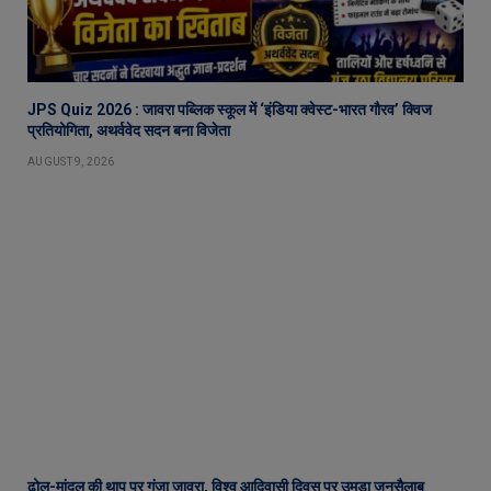
JPS Quiz 2026 : जावरा पब्लिक स्कूल में ‘इंडिया क्वेस्ट-भारत गौरव’ क्विज
प्रतियोगिता, अथर्ववेद सदन बना विजेता
AUGUST 9, 2026
ढोल-मांदल की थाप पर गूंजा जावरा, विश्व आदिवासी दिवस पर उमड़ा जनसैलाब