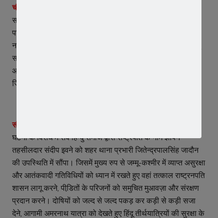
चौराहे पर लगे पाकिस्तान मुर्दाबाद के नारे –
सर्व हिन्दु समाज की जन अक्रोश रैली घंटाघर चौराहे पर पहुंची, जहां
पाकिस्तान मुर्दाबाद …. सुअर की औलादों को गोली मारो सालों को जैसे
नारे लगाए। जन आक्रोश रैली में तिरंगे साथ भगवा ध्वज लेकर सर्व हिन्दु
समाज के लोग शामिल हुए। सभी ने अपने अपने विचार रखते हुए
आंतकवादियों द्वारा की गई इस कारयाना करतूत की जमकर निंदा की।
जिसके बाद चौराहे पर आतंकवाद के पूतले का दहन किया गया।
सौंपा राष्ट्रपति के नाम ज्ञापन –
घटना के विरोध में सर्व हिन्दु समाज द्वारा राष्ट्रपति के नाम ज्ञापन
तहसीलदार संदीप इवने को शहर थाना प्रभारी जितेन्द्रपालसिंह जादौन
की उपस्थिति में सौंपा। जिसमें मुख्य रुप से जम्मू-कश्मीर में व्याप्त असुरक्षा
और आतंकवादी गतिविधियों को ध्यान में रखते हुए वहां तत्काल राष्ट्रनपति
शासन लागू करने, पीडि़तों के परिजनों को समुचित मुआवज़ा और संरक्षण
प्रदान करने। दोषियों को जल्द से जल्द पकड़ कर कड़ी से कड़ी सजा
देने, आगामी अमरनाथ यात्रा को देखते हुए हिंदू तीर्थयात्रियों की सुरक्षा के