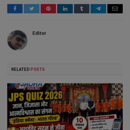
Facebook
Twitter
Pinterest
LinkedIn
Tumblr
Telegram
Email
Editor
RELATED
POSTS