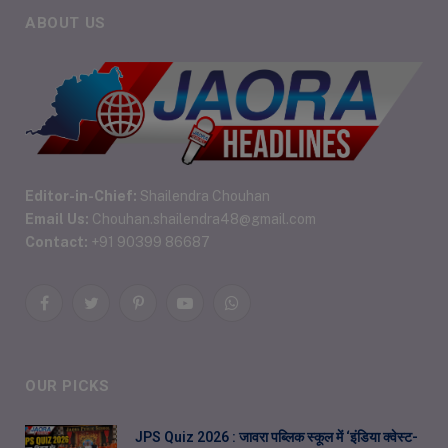
ABOUT US
Editor-in-Chief:
Shailendra Chouhan
Email Us:
Chouhan.shailendra48@gmail.com
Contact:
+91 90399 86687
Facebook
Twitter
Pinterest
YouTube
WhatsApp
OUR PICKS
JPS Quiz 2026 : जावरा पब्लिक स्कूल में ‘इंडिया क्वेस्ट-