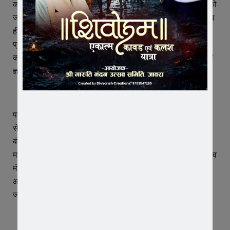
कायराना हमले के विरोध में देश भर में जारी प्रदर्शन की कड़ी में गुरुवार को
जावरा शहर में सर्व हिन्दु समाज द्वारा जन आक्रोश रैली निकाली गई, साथ
ही आतंकवाद का पूतला दहन कर राष्ट्रपति के नाम ज्ञापन सौंपा गया।
प्रदर्शन के चलते सर्व हिन्दु समाज के आव्हान पर सुबह से लेकर दोपहर
करीब 12 बजे तक बाजार बंद रहा। इक्का दुकाने की खुली रही, दोपहर में
ज्ञापन के बाद बाजार खुला।
पहलगांव आतंकी हमले के विरोध में सर्व हिन्दु समाज के आव्हान पर सुबह
से ही जावरा शहर के चौपाटी क्षैत्र से लेकर बाजार की अधिकांश दुकाने
बंद रही। हिन्दु समाज के लोग सुबह 10 बजे पहले से ही श्री जागनाथ
महादेव मंदिर पूल बाजार पर एकत्रित होने लगे। करीब पौने 11 बजे महादेव
मंदिर पर एकत्रित सर्व हिन्दु समाज के लोगों ने नारेबाजी करते हुए जन
आक्रोश रैली निकाली, जो पूल बाजार से भडभुंजा चौक, चुड़ी बाजार,
जवाहर पथ, हंगामा 88 चौराहे से घंटाघर चौराहे पर पहुंची।