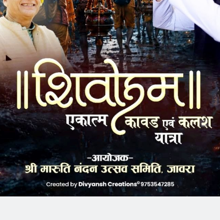
k
Twitter
Pinterest
LinkedIn
Tumblr
Telegram
Email