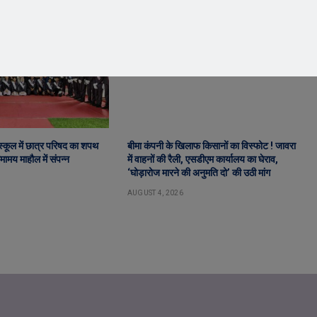
ट स्कूल में छात्र परिषद का शपथ
बीमा कंपनी के खिलाफ किसानों का विस्फोट ! जावरा
ामय माहौल में संपन्न
में वाहनों की रैली, एसडीएम कार्यालय का घेराव,
‘घोड़ारोज मारने की अनुमति दो’ की उठी मांग
AUGUST 4, 2026