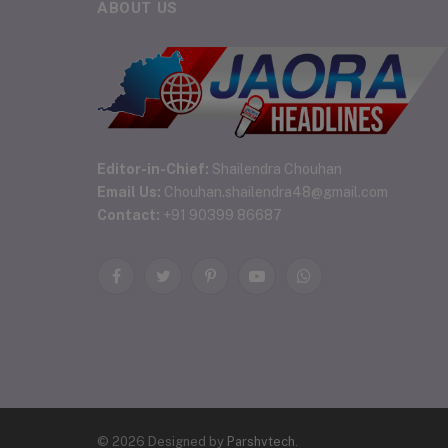
ABOUT US
Editor-in-Chief:
Shailendra Chouhan
Email Us:
Chouhan.shailendra48@gmail.com
Contact:
+91 90399 86687
Facebook
Twitter
Pinterest
YouTube
WhatsApp
© 2026 Designed by
Parshvtech
.