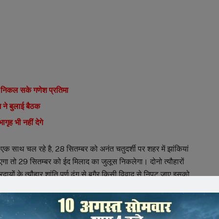
 निकल सके गणेश प्रतिमा
 ने बुलाई बैठक
ृह भी नहीं देगे
एक साथ चल रहे है, 28 सितम्बर को अनंत चतुदर्शी पर शहर में झांकियां
ा तो 29 सितम्बर को ईद मिलाद का जुलूस निकलेगा। दोनो त्यौहारों
्रदायों के त्यौहार शांति पूर्ण ढंग से बगैर किसी विवाद से निपट जाए इसको
 समस्त गणेश उत्सव मनाने वाली समितियों और ईद मिलाद का आयोजन
ा की गई। इसी बिच नगर पालिका के पार्षद सभागृह में पहुचे और एस डी
 गए l