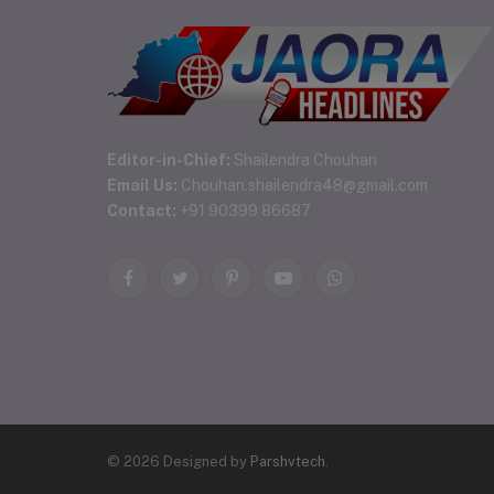
Editor-in-Chief:
Shailendra Chouhan
Email Us:
Chouhan.shailendra48@gmail.com
Contact:
+91 90399 86687
Facebook
Twitter
Pinterest
YouTube
WhatsApp
© 2026 Designed by
Parshvtech
.