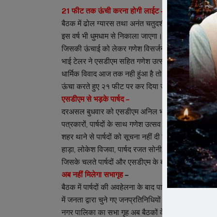
21 फीट तक ऊंची करना होगी लाईट –
बैठक में ढोल ग्यारस तथा अनंत चतुदर्शी पर निकलने वाली 
इस वर्ष भी धुमधाम से निकाला जाएगा। लेकिन चल समारोह के 
जिसकी ऊंचाई को लेकर गणेश विसर्जन चल समारोह में दिक्
भाई टेलर ने एसडीएम सहित गणेश उत्सव समिति सदस्यों को
धार्मिक विवाद आज तक नही हुंआ है तो आगे भी नहीं होगा। ज
ऊंचा करते हुए २१ फीट पर कर दिया जाएगा, ताकि बड़ी ग
एसडीएम से भड़के पार्षद –
दरअसल बुधवार को एसडीएम अनिल भाना ने शहर पुलिस थान
पत्रकारों, पार्षदों के साथ गणेश उत्सव समिति तथा ईद म
शहर थाने से पार्षदों को सूचना नहीं दी गई। ऐसे में गुरुवार
हाड़ा, लोकेश विजवा, पार्षद रजत सोनी, पार्षद प्रतिनिधि
जिसके चलते पार्षदों और एसडीएम के बीच नौक झोंक भी ह
अब नहीं मिलेगा सभागृह
–
बैठक में पार्षदों की अवहेलना के बाद पार्षदों ने कहा कि
में जनता द्वारा चुने गए जनप्रतिनिधियों को ही सूचना नहीं 
नगर पालिका का सभा गृह अब बैठकों के लिए नहीं दिया जा