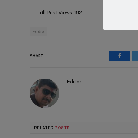
Post Views:
192
vedio
SHARE.
Faceboo
Editor
RELATED
POSTS