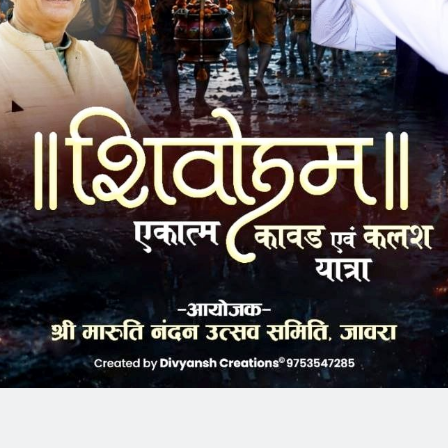
झांकियों तथा गणेश प्रतिमाओं का विसर्जन चल समारोह प्रतिवर्षानुसार
रूट में ईद मिलाद के त्यौहार को लेकर विद्युत सज्जा की गई है,
कत आएगी। इस मामले में हाजी साबीर सेठ, पेपा पहलवान तथा मेहबूब
 आश्वासन दिया कि जावरा भाईचारे का शहर है, यहां किसी प्रकार का
िन स्थानों से गणेश प्रतिमाएं निकलेगी उन स्थानों पर लगी लाईटों को
णेश प्रतिमाएं आसानी से निकल सके।
ा प्रभारी को गुरुवार को बैठक आयोजित करने तथा बैठक में
िलाद का आयोजन करने वालों को सूचना देने के आदेश दिए थे। लेकिन
 की शाम को जब नपा सभागृह में बैठक प्रारंभ हुई तो नपा चेयरमेन कान्हा
 राजेश धाकड़ (आरडी) सभागृह में पहुंचे और एसडीएम पर भड़क गए।
ो गई।
 प्रशासन बैठक करने के लिए नपा का सभागृह उपयोग करता है, लेकिन बैठकों
दी जाती है, तो अब प्रशासन बैठक के लिए अपनी व्यवस्था स्वयं कर लेवें,
एगा।