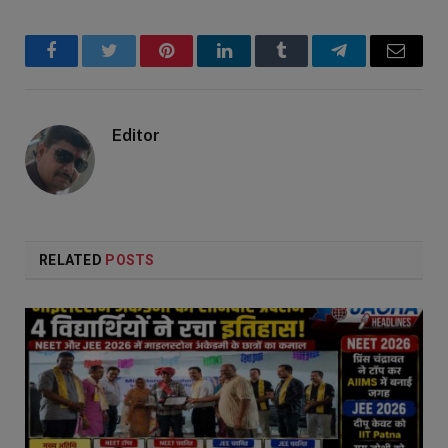
Facebook
Twitter
Pinterest
LinkedIn
Tumblr
Telegram
Email
Editor
RELATED
POSTS