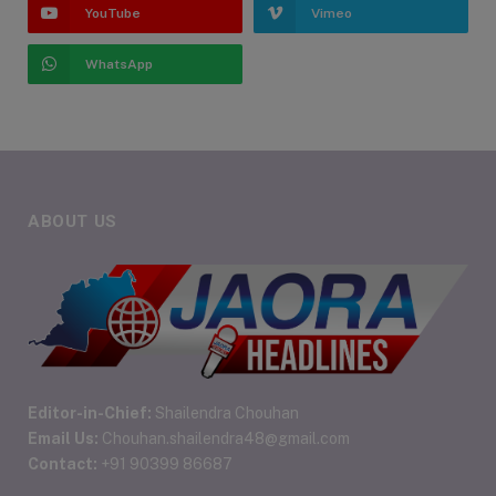
YouTube
Vimeo
WhatsApp
ABOUT US
Editor-in-Chief:
Shailendra Chouhan
Email Us:
Chouhan.shailendra48@gmail.com
Contact:
+91 90399 86687