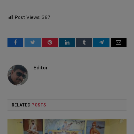
Post Views:
387
Facebook
Twitter
Pinterest
LinkedIn
Tumblr
Telegram
Email
Editor
RELATED
POSTS