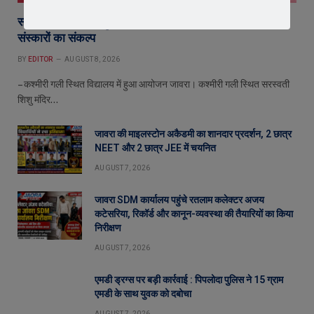
सरस्वती शिशु मंदिर पहुंचे संगठन मंत्री योगेश शर्मा, बच्चों को दिलाया
संस्कारों का संकल्प
BY
EDITOR
AUGUST 8, 2026
– कश्मीरी गली स्थित विद्यालय में हुआ आयोजन जावरा। कश्मीरी गली स्थित सरस्वती
शिशु मंदिर…
जावरा की माइलस्टोन अकैडमी का शानदार प्रदर्शन, 2 छात्र
NEET और 2 छात्र JEE में चयनित
AUGUST 7, 2026
जावरा SDM कार्यालय पहुंचे रतलाम कलेक्टर अजय
कटेसरिया, रिकॉर्ड और कानून-व्यवस्था की तैयारियों का किया
निरीक्षण
AUGUST 7, 2026
एमडी ड्रग्स पर बड़ी कार्रवाई : पिपलोदा पुलिस ने 15 ग्राम
एमडी के साथ युवक को दबोचा
AUGUST 7, 2026