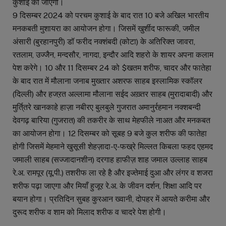
कुशाई की जाएगी।
9 दिसम्बर 2024 को परचम कुशाई के बाद रात 10 बजे अखिल भारतीय
मनकबती मुशायरा का आयोजन होगा। जिसमें खुर्शीद फारूकी, जमील
अंसारी (बुरहानपुरी) डॉ फरीद नक्शंबदी (कोटा) के अतिरिक्त जावरा,
रतलाम, उज्जैन, मन्दसौर, नागदा, इन्दौर आदि शहरो के शायर अपना कलाम
पेश करेगे। 10 और 11 दिसम्बर 24 को $खतम शरीफ, चादर और फातेहा
के बाद रात में मौलाना जनाब मुख्तार अशरफ साहब इस्लामिक स्कॉलर
(दिल्ली) और हजऱत अल्लामा मौलाना सईद अख़्तर साहब (मुरादाबादी) और
मुर्ति्तरे खानकाहे हाज़ा नबीरए बुलबुले गुजरात अमानुर्रहमान नक्शबन्दी
देवगढ़ बारिया (गुजरात) की तकरीर के साथ मेहफीले नाअत और मनकबत
का आयोजन होगा। 12 दिसम्बर को सूबह 9 बजे कुल शरीफ की फातेहा
होगी जिसमें मेहमाने खुसूसी शेहज़ादा-ए-फख्रे मिल्लत किबला फहद एहमद
जमाली साहब (सज्जादानशीन) दरगाह हाफीज़ शाह जमाल उल्लाह साहब
रे.अ. रामपूर (यू.पी.) तशरीफ ला रहे है और इज्तेमाई दुआ और लंगर व शजरा
शरीफ पढ़ा जाएगा और मियाँ हुजूर रे.अ. के जीवन दर्शन, शिक्षा आदि पर
बयान होगा। प्रतिदिन सुबह कुरआन ख्वानी, दोपहर में आयते करीमा और
दुरूद शरीफ व शाम को मिलाद शरीफ व चादरे पेश होगी।