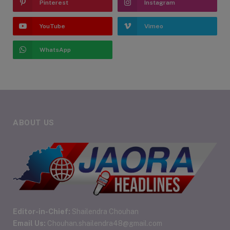
Pinterest
Instagram
YouTube
Vimeo
WhatsApp
ABOUT US
Editor-in-Chief:
Shailendra Chouhan
Email Us:
Chouhan.shailendra48@gmail.com