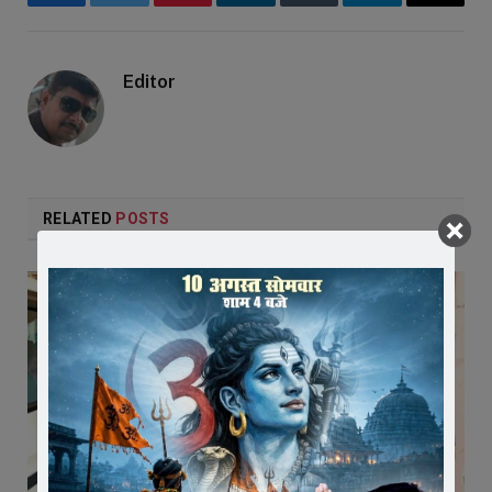
Facebook
Twitter
Pinterest
LinkedIn
Tumblr
Telegram
Email
Editor
RELATED
POSTS