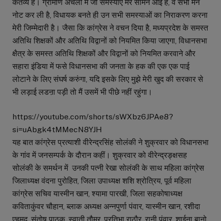
कर्तव्य है। ग्रामीण अंचलों में जो समस्याऐं मेरे सामने आई है, वे सभी मैने
नोट कर ली है, विधायक बनते ही उन सभी समस्याओं का निराकरण करना
मेरी जिम्मेदारी है। जैसा कि कांग्रेस ने वचन दिया है, मध्यप्रदेश के समस्त
अतिथि शिक्षकों और अतिथि विद्वानों को नियमित किया जाएगा, विधानसभा
क्षैत्र के समस्त अतिथि शिक्षकों और विद्वानों को नियमित करवाने और
सहारा इंडिया में फसे विधानसभा की जनता के हक की एक एक पाई
लोटाने के लिए संघर्ष करुंगा, यदि इसके लिए मुझे मेरी खुद की सरकार से
भी लड़ाई लडऩा पड़ी तो मैं उसमें भी पीछे नहीं रहुंगा।
https://youtube.com/shorts/sWXbz6JPAe8?
si=uAbgk4tMMecN8YJH
यह बात कांग्रेस प्रत्याशी वीरेन्द्रसिंह सोलंकी ने शुक्रवार को विधानसभा
के गांव में जनसम्पर्क के दौरान कहीं। शुक्रवार को वीरेन्द्रङ्क्षसह
सोलंकी के समर्थन में उनकी पत्नी रेखा सोलंकी के साथ महिला कांग्रेस
जिलाध्यक्ष वंदना पुरोहित, जिला उपाध्यक्ष शशि श्रोत्रिय, पूर्व महिला
कांग्रेस सचिव यास्मीन खान, श्यामा पारखी, जिला सहकोषाध्यक्ष
कविताकुंवर चौहान, ब्लाक अध्यक्ष अन्नपुर्णा पंवार, यास्मीन खान, रशीदा
एहमद, संतोष पाठक, स्वाती तौमर, प्रतिभा राठौर, रानी पंवार, शाईना बानो