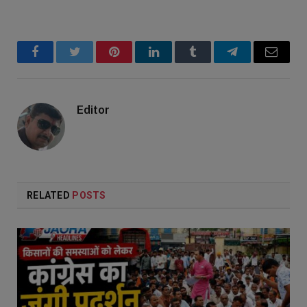
Facebook
Twitter
Pinterest
LinkedIn
Tumblr
Telegram
Email
Editor
RELATED
POSTS