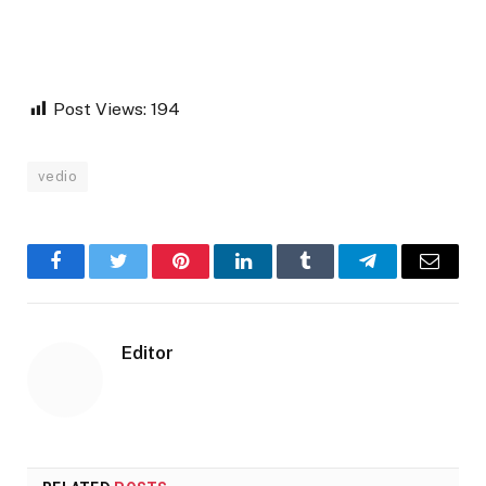
Post Views:
194
vedio
Facebook
Twitter
Pinterest
LinkedIn
Tumblr
Telegram
Email
Editor