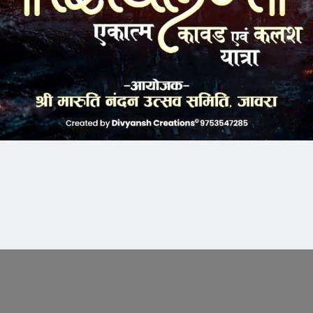
k
Twitter
Pinterest
LinkedIn
Tumblr
Telegram
Email