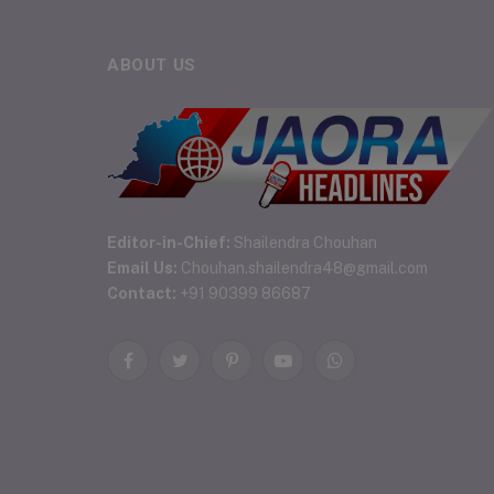
ABOUT US
Editor-in-Chief:
Shailendra Chouhan
Email Us:
Chouhan.shailendra48@gmail.com
Contact:
+91 90399 86687
Facebook
Twitter
Pinterest
YouTube
WhatsApp