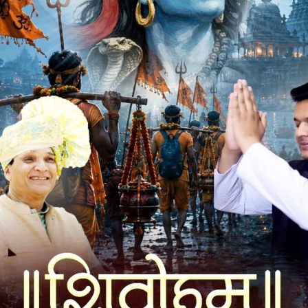
बच्चे अपने माता-पिता के साथ खुलकर बातें करें दोस्तों के बीच खूब हंसी
े वह मानसिक रूप से तो स्वस्थ होंगे ही निश्चित रूप से आगे वह बड़ा से
य धर्मेंद्र शर्मा, यामिनी सोनी, सुशीला बैरागी, बरखा श्रीवास्तव, शहाना
। आभार यामिनी सोनी ने माना। छात्र-छात्राओं को पाठय सामग्री एवं