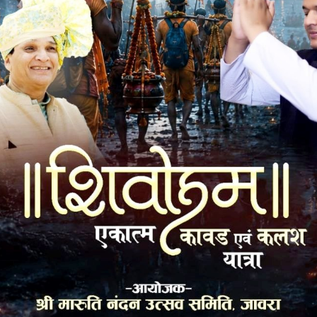
भ्यर्थियों द्वारा अनुभव कथन भी सुनाए गए व्यवस्था टोली का परिचय
यक्तिगत गीत हुआ। इस दौरान विवेक भारतीय शिक्षण समिति के उपाध्यक्ष
रवाल, सहसचिव शीतल चौरडिया, देवेंद्र दैया, अर्चना करनावट सहित
प्रधानाचार्य वत्सला रूनवाल भी उपस्थिति थी। अंत में आभार रघुवीर
k
Twitter
Pinterest
LinkedIn
Tumblr
Telegram
Email