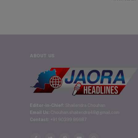
ABOUT US
Editor-in-Chief:
Shailendra Chouhan
Email Us:
Chouhan.shailendra48@gmail.com
Contact:
+91 90399 86687