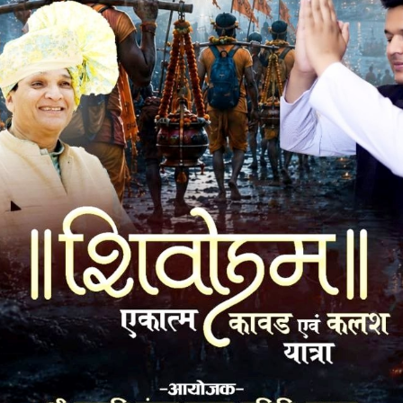
k
Twitter
Pinterest
LinkedIn
Tumblr
Telegram
Email