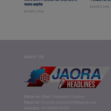
जताया आक्रोश
AUGUST 5, 2026
AUGUST 6, 2026
ABOUT US
Editor-in-Chief:
Shailendra Chouhan
Email Us:
Chouhan.shailendra48@gmail.com
Contact:
+91 90399 86687