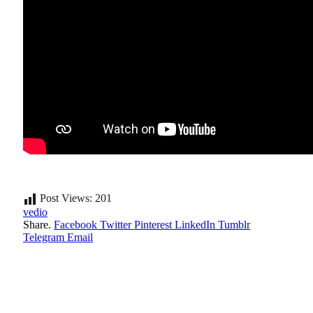
Post Views:
201
vedio
Share.
Facebook
Twitter
Pinterest
LinkedIn
Tumblr
Telegram
Email