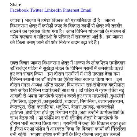
Share
Facebook
Twitter
LinkedIn
Pinterest
Email
जावरा। भाजपा ने हमेशा विकास को प्राथमिकता दी है। जावरा
विधानसभा क्षेत्र में करोड़ों रुपए के विकास कार्यों से क्षेत्र की तस्वीर
बदलने का प्रयास किया गया है। आज विभिन्न योजनाओं के माध्यम से
गरीब कल्याण व महिलाओं के परिवार में सशक्तता आई है। हम जावरा
को जिला बनाए जाने की ओर निरंतर कदम बढ़ा रहे हैं।
उक्त विचार जावरा विधानसभा क्षेत्र में भाजपा के लोकप्रिय उम्मीदवार
डॉ राजेंद्र पांडेय ने सुखेड़ा मंडल के विभिन्न ग्रामों में जनसंपर्क करते
हुए जन संवाद किया ।इस दौरान ग्रामीणों में भारी उत्साह देखा गया ।
विभिन्न स्थानों पर डॉ पांडेय का ऐतिहासिक स्वागत किया गया। इस
दौरान मंडल अध्यक्ष अमित पाठक, विधानसभा सह संयोजक बद्रीलाल
शर्मा सहित विभिन्न पदाधिकारी साथ थे। डॉ पांडेय ने ग्राम पंचेवा नई
आबादी से अपना जनसंपर्क प्रारंभ करते हुए ग्राम माऊखेड़ी ,दुधाखेड़ी
,पिपलिया, इंद्रपुरी ,काबुलखेडी ,चदावता, निपानिया, बडायलासरवन,
केसरपुरा, खेड़ा कलालिया, धतुरिया, बेलारा,रामगढ़, भाकरखेड़ी
,झांतला ,बछोड़िया होते हुए रियावन पहुंचे ,जहां उन्होंने कार्यकर्ताओं के
साथ बैठक की। डॉ पांडेय का सभी ग्रामीण क्षेत्रों में जनसंपर्क के
दौरान भारी स्वागत किया गया। ग्रामीणों ने कहा कि विकास बहुत हुआ
है ,जिस पर डॉ पांडेय ने आश्वस्त किया कि विकास कार्यों की निरंतरता
बनी रहेगी ।भाजपा हमेशा सभी वर्गों के लिए योजना लागू कर उनकी