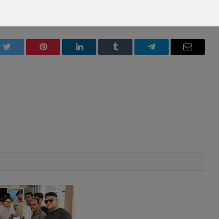
k
Twitter
Pinterest
LinkedIn
Tumblr
Telegram
Email