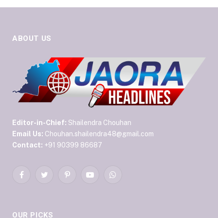
ABOUT US
Editor-in-Chief:
Shailendra Chouhan
Email Us:
Chouhan.shailendra48@gmail.com
Contact:
+91 90399 86687
Facebook
Twitter
Pinterest
YouTube
WhatsApp
OUR PICKS