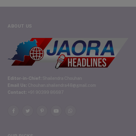
ABOUT US
Editor-in-Chief:
Shailendra Chouhan
Email Us:
Chouhan.shailendra48@gmail.com
Contact:
+91 90399 86687
Facebook
Twitter
Pinterest
YouTube
WhatsApp