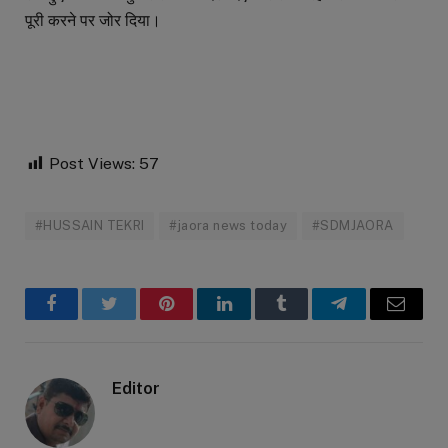
पूरी करने पर जोर दिया।
Post Views:
57
#HUSSAIN TEKRI
#jaora news today
#SDMJAORA
Facebook
Twitter
Pinterest
LinkedIn
Tumblr
Telegram
Email
Editor