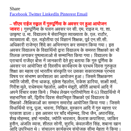
Share
Facebook
Twitter
LinkedIn
Pinterest
Email
– सीएम राईज स्कूल में गुरुपूर्णिमा के अवसर पर हुआ आयोजन
जावरा।
गुरुपूर्णिमा के पावन अवसर पर सी. एम. राइज म. गा. शा.
उत्कृष्ट उ. मा. विद्यालय मे सेवानिवृत व्याख्याता के. एल. राठौर,
व्याख्याता बी. एल. मड़ोतीया एवं विज्ञानं शिक्षक, पूर्व एन.सी.सी.
अधिकारी राजेन्द्र शिंदे का अभिनन्दन कर सम्मान किया गया। इस
अवसर विद्यालय के विद्यार्थियो द्वारा विद्यालय के समस्त शिक्षको का भी
तिलक लगाकर पुष्पमालाओ से सम्मानित किया गया।
विद्यालय के
प्राचार्य राजेंद्र बोस नें जानकारी देते हुए बताया कि गुरु पूर्णिमा के
अवसर पर आयोजित दो दिवसीय कार्यक्रम के प्रथम दिवस गुरुकुल
शिक्षा का महत्व एवं भारतीय संस्कृति पर उसका सकारात्मक प्रभाव
विषय पर संभाष्ण कार्यशाला का आयोजन हुआ। जिसमे शिक्षकगण
ज्योति जोशी, रीना धाकड़, मुकेश गेहलोत, राकेश डारिया, साक्षी शर्मा,
गिरीश मुले, राधेश्याम गेहलोत, अमीन मंसूरी, कीर्ति आचार्य आदि नें
अपने विचार वक्त किये। निबंध लेखन प्रतियोगिता मे 63 विद्यार्थियो नें
सहभागिता की, द्वितीय दिवस सेवानिवृत शिक्षको एवं विद्यालय के
शिक्षको -शिक्षिकाओं का सम्मान समारोह आयोजित किया गया। जिसमे
विधार्थियो रानू, पूजा, भावना, निखिल, मुस्कान आदि नें गुरु महत्ता पर
प्रकाश डाला। इस अवसर पर चाँद मोहम्मद, विभा जैन, अपारसिंह,
शेख मोहम्मद, हर्षा नामदेव, ज्योति भावसार, कैलाश कपासिया, जाकिर
हुसैन, अंजलि व्यास, शीतल सोनी, सुरभि, कंवलजीत सिंह, शबाना खान
आदि उपस्थित थे। संचालन कार्यक्रम संयोजक सीमा मेहता ने किया।