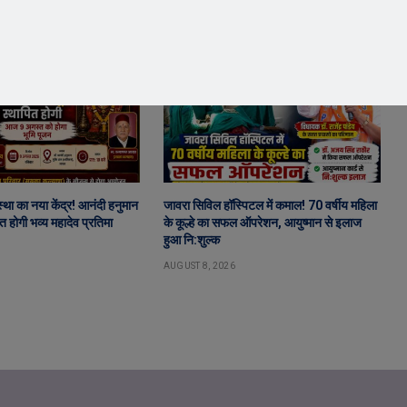
स्था का नया केंद्र! आनंदी हनुमान
जावरा सिविल हॉस्पिटल में कमाल! 70 वर्षीय महिला
पित होगी भव्य महादेव प्रतिमा
के कूल्हे का सफल ऑपरेशन, आयुष्मान से इलाज
हुआ नि:शुल्क
AUGUST 8, 2026