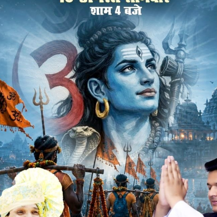
हम कोई भी पौधा रोपेंगे तो वह वृक्ष का रूप ले लेगा, भारतीय जनता
ा हैं।
नता पार्टी प्रदेश संगठन के आदेश अनुसार एक पौधा माँ के नाम कार्यक्रम
क्त किए। इस अवसर पर स्वागत भाषण देते हुए भाजपा नगर अध्यक्ष राजेश
 जा रहा हैं, भारतीय जनता पार्टी पदाधिकारी व कार्यकर्ता पौधों की
अभय कोठारी, अशोक आंटिया, नंदकिशोर महावर, आर्थिक प्रकोष्ठ जिला
 सुमन मेहता, संतोष शर्मा, पिंकी यादव, रजत सोनी, तेजसिंह कदम,
ष टुकडिय़ा, वीरेन्द्र सिंह चौहान, राजेश धाकड़, वीरेन्द्र सिसोदिया,
चाल, मनीष ऊटवाल, महेन्द्र चौहान, योगेश यादव, इफ्तेखार पठान,
लचंदानी उपस्थित थे। संचालन भाजपा नगर महामंत्री अनिल धारीवाल ने