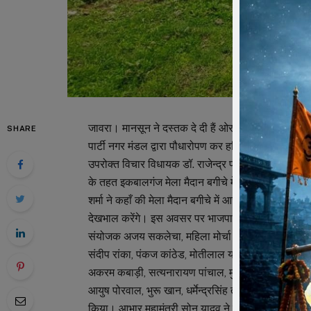
जावरा। मानसून ने दस्तक दे दी हैं ओर यह सही मौसम है जब 
SHARE
पार्टी नगर मंडल द्वारा पौधारोपण कर हरियाली का सन्देश दिय
उपरोक्त विचार विधायक डॉ. राजेन्द्र पाण्डेय ने भारतीय ज
के तहत इकबालगंज मेला मैदान बगीचे में पौधारोपण में व्य
शर्मा ने कहाँ की मेला मैदान बगीचे में आज जो पौधरोपण किया
देखभाल करेंगे। इस अवसर पर भाजपा के पूर्व अध्यक्षगण 
संयोजक अजय सकलेचा, महिला मोर्चा जिलाध्यक्ष पूनम पटवा,
संदीप रांका, पंकज कांठेड, मोतीलाल यादव, तेजूब हुसैन, सुभा
अकरम कबाड़ी, सत्यनारायण पांचाल, मुकेश भाटी, मनोहर पां
आयुष पोरवाल, भुरू खान, धर्मेन्द्रसिंह तोमर, प्रकाश बा
किया। आभार महामंत्री सोनू यादव ने माना।