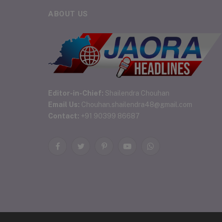
ABOUT US
Editor-in-Chief:
Shailendra Chouhan
Email Us:
Chouhan.shailendra48@gmail.com
Contact:
+91 90399 86687
Facebook
Twitter
Pinterest
YouTube
WhatsApp