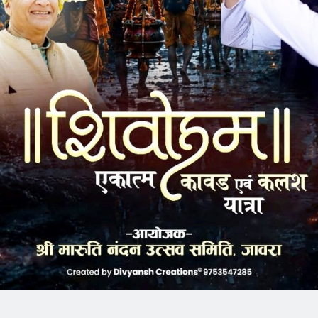
k
Twitter
Pinterest
LinkedIn
Tumblr
Telegram
Email