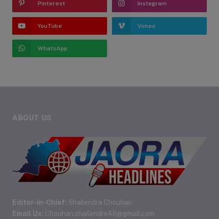
Pinterest
Instagram
YouTube
Vimeo
WhatsApp
ABOUT US
Editor-in-Chief:
Shailendra Chouhan
Email Us:
Chouhan.shailendra48@gmail.com