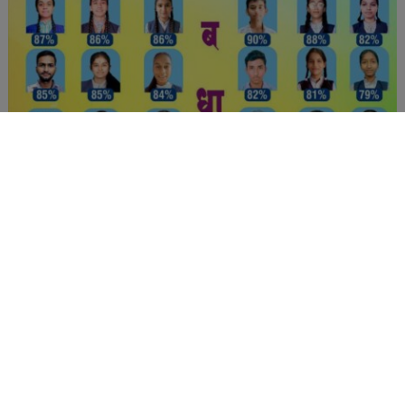
Post Views:
246
Facebook
Twitter
Pinterest
LinkedIn
Tumblr
Telegram
Email