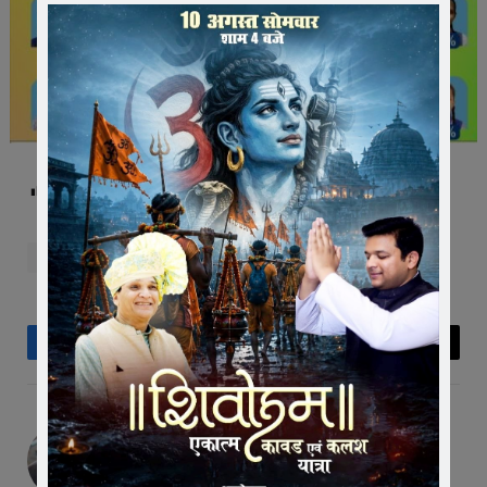
Post Views:
313
vedio
Facebook
Twitter
Pinterest
LinkedIn
Tumblr
Telegram
Email
Editor