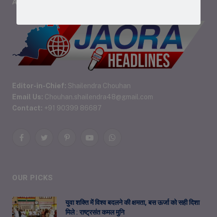
ABOUT US
Editor-in-Chief:
Shailendra Chouhan
Email Us:
Chouhan.shailendra48@gmail.com
Contact:
+91 90399 86687
Facebook
Twitter
Pinterest
YouTube
WhatsApp
OUR PICKS
युवा शक्ति में विश्व बदलने की क्षमता, बस ऊर्जा को सही दिशा
मिले : राष्ट्रसंत कमल मुनि