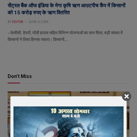
सेंट्रल बैंक ऑफ इंडिया के मेगा कृषि ऋण आउटरीच कैंप में किसानों
को 15 करोड़ रुपए के ऋण वितरित
BY
EDITOR
JUNE 6, 2026
– केसीसी, डेयरी, पॉली हाउस सहित विभिन्न योजनाओं का लाभ मिला, बड़ी संख्या में
किसानों ने लिया हिस्सा जावरा। किसानों…
Don't Miss