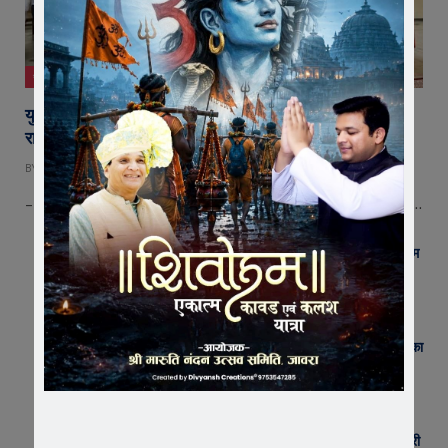
जावरा
युवा शक्ति में विश्व बदलने की क्षमता, बस ऊर्जा को सही दिशा मिले :
राष्ट्रसंत कमल मुनि
BY
EDITOR
AUGUST 8, 2026
– राष्ट्रसंत कमल मुनि का युवाओं को संदेश—ऊर्जा को सही दिशा मिले तो युवा बदल…
जावरा में बनेगा आस्था का नया केंद्र! आनंदी हनुमान मुक्तिधाम
में स्थापित होगी भव्य महादेव प्रतिमा
AUGUST 8, 2026
जावरा सिविल हॉस्पिटल में कमाल! 70 वर्षीय महिला के कूल्हे का
सफल ऑपरेशन, आयुष्मान से इलाज हुआ नि:शुल्क
AUGUST 8, 2026
जावरा में आधी रात जुए के अड्डे पर पुलिस का छापा, 9 जुआरी