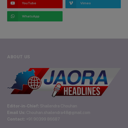
YouTube
Vimeo
WhatsApp
ABOUT US
Editor-in-Chief:
Shailendra Chouhan
Email Us:
Chouhan.shailendra48@gmail.com
Contact:
+91 90399 86687