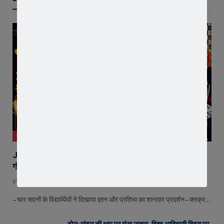
जावरा
JPS Quiz 2026 : जावरा पब्लिक स्कूल में ‘इंडिया क्वेस्ट-भारत
गौरव’ क्विज प्रतियोगिता, अथर्ववेद सदन बना विजेता
BY
EDITOR
AUGUST 9, 2026
– चार सदनों के विद्यार्थियों ने दिखाया ज्ञान और प्रतिभा का शानदार प्रदर्शन – क्तक्र…
ढोल-मांदल की थाप पर गूंजा जावरा, विश्व आदिवासी दिवस पर