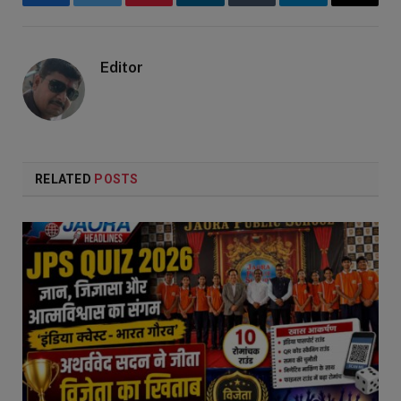
Facebook
Twitter
Pinterest
LinkedIn
Tumblr
Telegram
Email
Editor
RELATED
POSTS