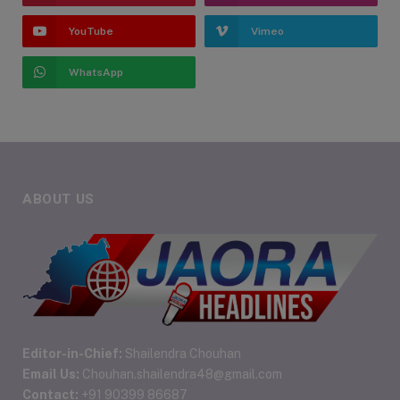
YouTube
Vimeo
WhatsApp
ABOUT US
Editor-in-Chief:
Shailendra Chouhan
Email Us:
Chouhan.shailendra48@gmail.com
Contact:
+91 90399 86687