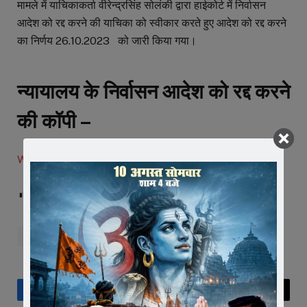
मामले में याचिकाकर्ता वीरेन्द्रसिंह सोलंकी द्वारा हाईकोर्ट में निर्वासन
आदेश को रद्द करने की याचिका को स्वीकार करते हुए आदेश को रद्द करने
का निर्णय 26.10.2023 को जारी किया गया।
न्यायालय के निर्वासन आदेश को रद्द करने
की कॉपी –
WP_26479_2023_FinalOrder_26-Oct-2023 (1)
Post Views:
191
vedio
Facebook
Twitter
Pinterest
LinkedIn
Tumblr
Telegram
Email