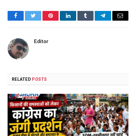
Facebook
Twitter
Pinterest
LinkedIn
Tumblr
Telegram
Email
Editor
RELATED
POSTS