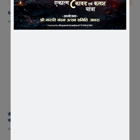
65 हजार रुपए भाड़ा न देने का आरोप, ट्रक चालक ने एसडीएम को सौंपा ज्ञापन
AUGUST 5, 2026
सेंट पॉल्स कॉन्वेंट स्कूल में छात्र परिषद का शपथ ग्रहण समारोह गरिमामय माहौल में
संपन्न
AUGUST 5, 2026