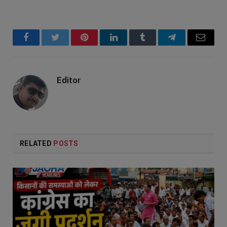
Facebook
Twitter
Pinterest
LinkedIn
Tumblr
Telegram
Email
Editor
RELATED
POSTS