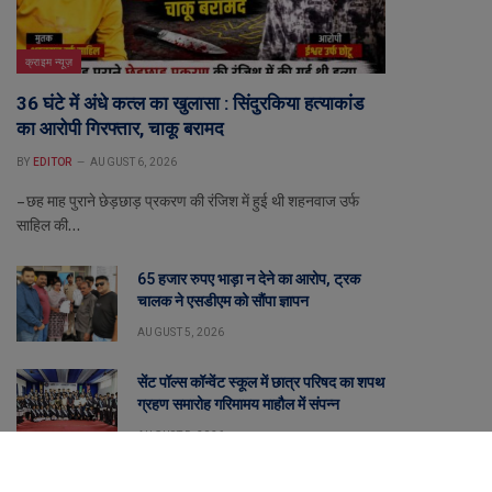
क्राइम न्यूज़
36 घंटे में अंधे कत्ल का खुलासा : सिंदुरकिया हत्याकांड
का आरोपी गिरफ्तार, चाकू बरामद
BY
EDITOR
AUGUST 6, 2026
– छह माह पुराने छेड़छाड़ प्रकरण की रंजिश में हुई थी शहनवाज उर्फ
साहिल की…
65 हजार रुपए भाड़ा न देने का आरोप, ट्रक
चालक ने एसडीएम को सौंपा ज्ञापन
AUGUST 5, 2026
सेंट पॉल्स कॉन्वेंट स्कूल में छात्र परिषद का शपथ
ग्रहण समारोह गरिमामय माहौल में संपन्न
AUGUST 5, 2026
रतलाम के सिंदूरकिया में 20 वर्षीय युवक की गला