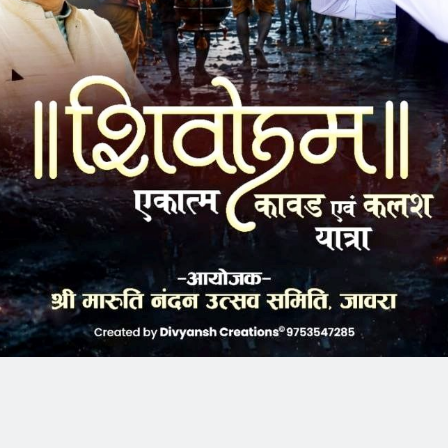
k
Twitter
Pinterest
LinkedIn
Tumblr
Telegram
Email