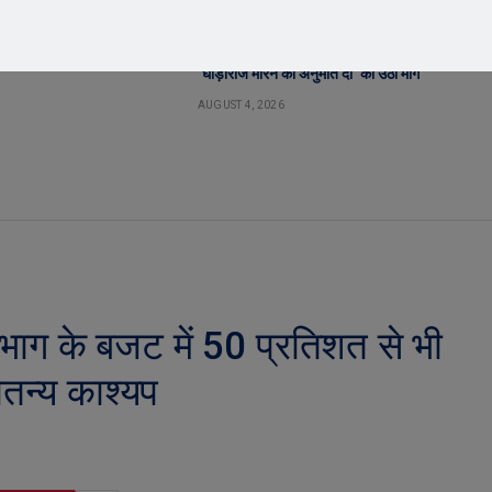
ट स्कूल में छात्र परिषद का शपथ
बीमा कंपनी के खिलाफ किसानों का विस्फोट ! जावरा
ामय माहौल में संपन्न
में वाहनों की रैली, एसडीएम कार्यालय का घेराव,
‘घोड़ारोज मारने की अनुमति दो’ की उठी मांग
AUGUST 4, 2026
विभाग के बजट में 50 प्रतिशत से भी
चेतन्य काश्यप