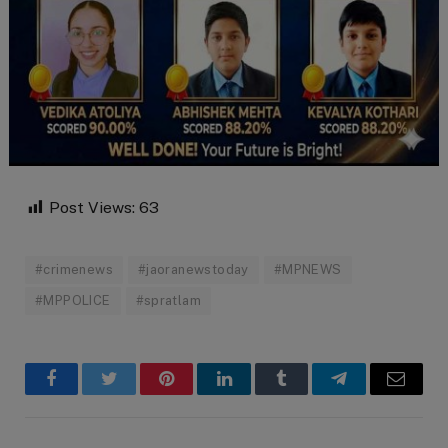
Post Views:
63
#crimenews
#jaoranewstoday
#MPNEWS
#MPPOLICE
#spratlam
Facebook
Twitter
Pinterest
LinkedIn
Tumblr
Telegram
Email