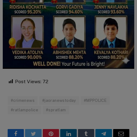
Post Views:
72
#crimenews
#jaoranewstoday
#MPPOLICE
#ratlampolice
#spratlam