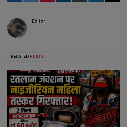
Facebook
Twitter
Pinterest
LinkedIn
Tumblr
Telegram
Email
Editor
RELATED
POSTS