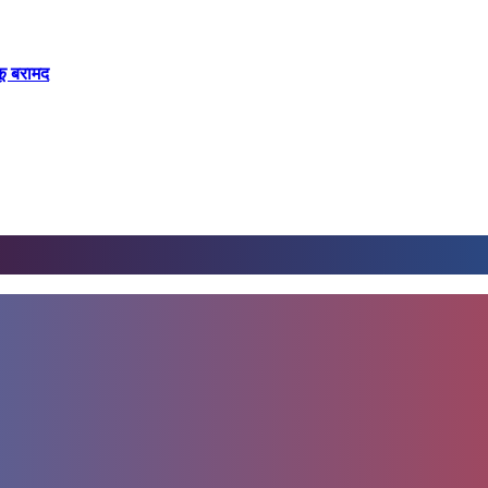
कू बरामद