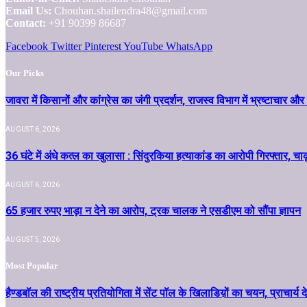
Email Us:
Chouhan.shailendra48@gmail.com
Contact:
+91 90399 86687
Facebook
Twitter
Pinterest
YouTube
WhatsApp
Our Picks
जावरा में किसानों और कांग्रेस का जंगी प्रदर्शन, राजस्व विभाग में भ्रष्टाच
AUGUST 6, 2026
36 घंटे में अंधे कत्ल का खुलासा : सिंदुरकिया हत्याकांड का आरोपी गिरफ्तार, चा
AUGUST 6, 2026
65 हजार रुपए भाड़ा न देने का आरोप, ट्रक चालक ने एसडीएम को सौंपा ज्ञापन
AUGUST 5, 2026
Most Popular
हैण्डबॉल की राष्ट्रीय प्रतियोगिता में सेंट पॉल के खिलाडिय़ों का चयन, प्राचार्य दे