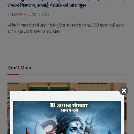
तस्कर गिरफ्तार, सप्लाई नेटवर्क की जांच शुरू
BY
EDITOR
JUNE 10, 2026
– रिंगनोद थाना क्षेत्र में ढोढर चौकी पुलिस की घेराबंदी सफल, 100 ग्राम एमडी ड्रग्स
बरामद, एक आरोपी फरार जावरा/ढोढर।…
Don't Miss