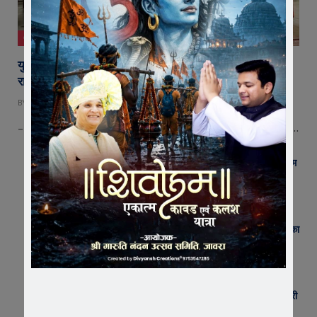
जावरा
युवा शक्ति में विश्व बदलने की क्षमता, बस ऊर्जा को सही दिशा मिले :
राष्ट्रसंत कमल मुनि
BY
EDITOR
AUGUST 8, 2026
– राष्ट्रसंत कमल मुनि का युवाओं को संदेश—ऊर्जा को सही दिशा मिले तो युवा बदल…
जावरा में बनेगा आस्था का नया केंद्र! आनंदी हनुमान मुक्तिधाम
में स्थापित होगी भव्य महादेव प्रतिमा
AUGUST 8, 2026
जावरा सिविल हॉस्पिटल में कमाल! 70 वर्षीय महिला के कूल्हे का
सफल ऑपरेशन, आयुष्मान से इलाज हुआ नि:शुल्क
AUGUST 8, 2026
जावरा में आधी रात जुए के अड्डे पर पुलिस का छापा, 9 जुआरी
गिरफ्तार; 31,300 रुपए कैश बरामद