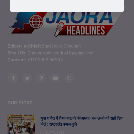
Editor-in-Chief:
Shailendra Chouhan
Email Us:
Chouhan.shailendra48@gmail.com
Contact:
+91 90399 86687
Facebook
Twitter
Pinterest
YouTube
WhatsApp
OUR PICKS
युवा शक्ति में विश्व बदलने की क्षमता, बस ऊर्जा को सही दिशा
मिले : राष्ट्रसंत कमल मुनि
AUGUST 8, 2026