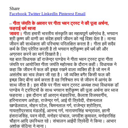
Share
Facebook
Twitter
LinkedIn
Pinterest
Email
– गीता जंयति के अवसर पर गीता भवन ट्रस्ट ने की पूजा अर्चना,
फहराई धर्म ध्वजा
जावरा।
गीता हमारी भारतीय संस्कृति का महत्वपूर्ण धर्मग्रंथ है, भगवान
श्री कृष्ण की वाणी का संदेश हमारे जीवन को नई दिशा देता है। मानव
जीवन की सार्थकता की परिभाषा परिलक्षित करता है। गीता हमें सदैव
कर्म के लिए प्रेरित करती है तो भगवान श्रीकृष्ण हमें धर्म की और
अग्रसर करने का मार्ग दिखाते है।
यह बात विधायक डॉ राजेन्द्र पाण्डेय ने गीता भवन ट्रस्ट द्वारा गीता
जंयति पर आयोजित गीता जयंति महोत्सव के दौरान कही। विधायक ने
कहा कि जीवन में फल की इच्छा रखने वाला व्यक्ति ही है जो मन में
असंतोष का भाव लेकर जी रहा है। जो व्यक्ति बगैर किसी फल की
इच्छा किए बीना कर्म करता है वह निश्चित रुप से जीवन में आनंद के
साथ जीता है। इस मौके पर गीता भवन ट्रस्ट अध्यक्ष तथा विधायक डॉ
पाण्डेय ने ट्रस्टियों के साथ भगवान श्रीकृष्ण की पूजा अर्चना कर ध्वज
फहराया। इस दौरान डॉ आरएन मंडवारिया, कैलाश विजयवर्गीय,
हरिनारायण अरोड़ा, राजेन्द्र गर्ग, आई पी त्रिवेदी, रोशनलाल
खण्डेलवाल, मोहन पटेल, चिमनलाल गर्ग, राजेन्द्र श्रोत्रिय,
गायत्रीप्रसाद मंडलोई, आनन्द गर्ग, नारायणसिंह चन्द्रावत, ज्ञानी
हंसराजसिंह, पवन मोदी, मनोहर पांचाल, जगदीश कुमावत, मनोहरसिंह
चौहान आदि उपस्थित रहे। संचालन आईपी त्रिवेदी ने किया। आभार
अशोक सेठिया ने माना।