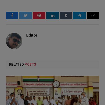
Facebook
Twitter
Pinterest
LinkedIn
Tumblr
Telegram
Email
Editor
RELATED
POSTS