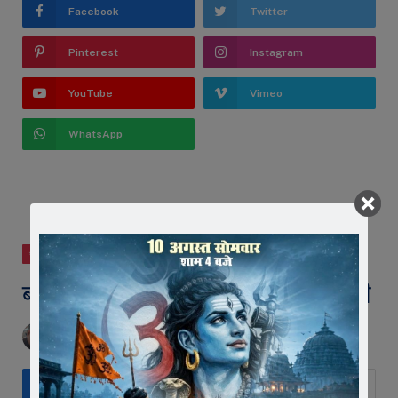
Facebook
Twitter
Pinterest
Instagram
YouTube
Vimeo
WhatsApp
जावरा
ब्राहम्ण गली में की लंबोदर की महाआरती
BY
EDITOR
SEPTEMBER 23, 2023
NO COMMENTS