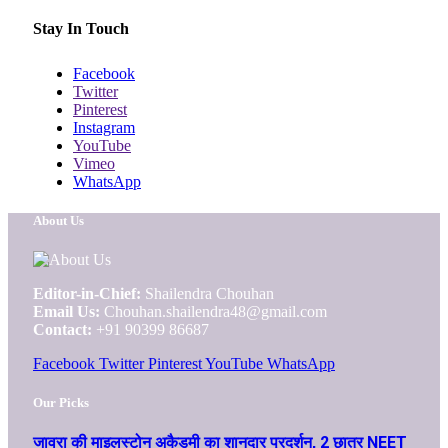
Stay In Touch
Facebook
Twitter
Pinterest
Instagram
YouTube
Vimeo
WhatsApp
About Us
Editor-in-Chief:
Shailendra Chouhan
Email Us:
Chouhan.shailendra48@gmail.com
Contact:
+91 90399 86687
Facebook
Twitter
Pinterest
YouTube
WhatsApp
Our Picks
जावरा की माइलस्टोन अकैडमी का शानदार प्रदर्शन, 2 छात्र NEET