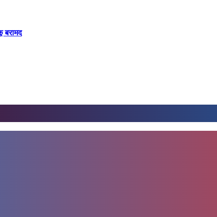
कू बरामद